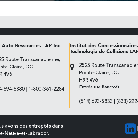
 Auto Ressources LAR Inc.
Institut des Concessionnaires
Technologie de Collisions LA
25 Route Transcanadienne,
2525 Route Transcanadie
inte-Claire, QC
Pointe-Claire, QC
R 4V6
H9R 4V6
Entrée rue Bancroft
4-694-6880
|
1-800-361-2284
(514) 693-5833
|
(833) 22
nous avons des entrepôts dans
|
rre-Neuve-et-Labrador.