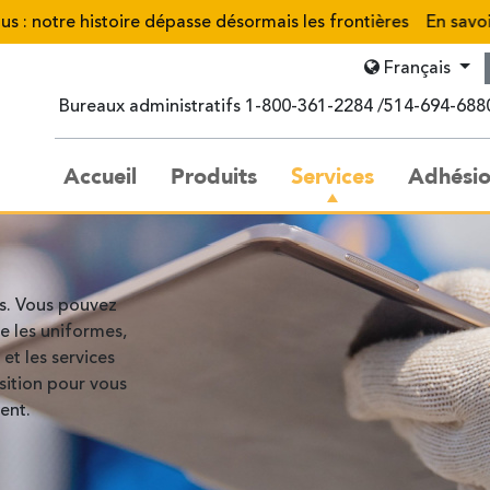
tre histoire dépasse désormais les frontières
En savoir plus
Français
Bureaux administratifs
1-800-361-2284
514-694-688
Accueil
Produits
Services
Adhési
és. Vous pouvez
e les uniformes,
et les services
sition pour vous
ent.