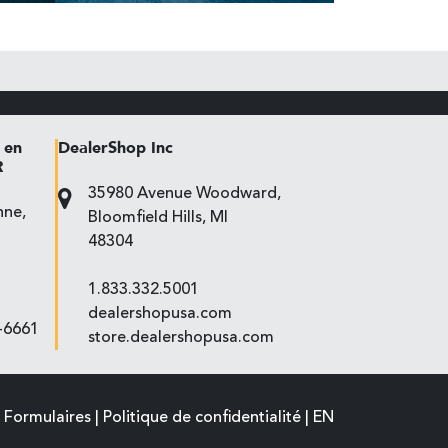
 en
DealerShop Inc
R
35980 Avenue Woodward,
nne,
Bloomfield Hills, MI
48304
1.833.332.5001
dealershopusa.com
2-6661
store.dealershopusa.com
Politique de confidentialité
Formulaires
|
|
EN