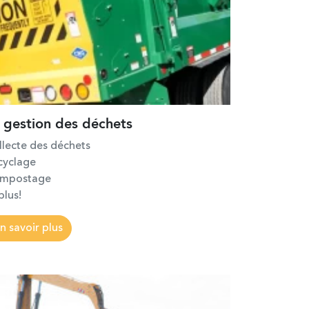
 gestion des déchets
llecte des déchets
cyclage
mpostage
plus!
n savoir plus