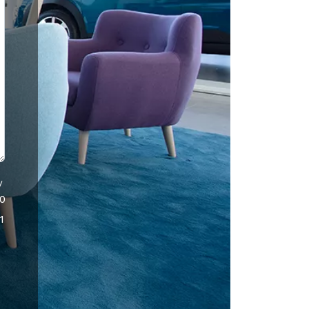
/
0
1