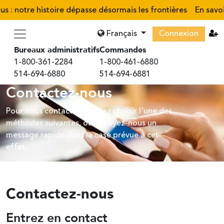
s : notre histoire dépasse désormais les frontières
En savoi
Français
Connexion
Bureaux administratifs
Commandes
1-800-361-2284
1-800-461-6880
514-694-6880
514-694-6881
Contactez-nous
Pour nous contacter, veuillez choisir l'une des
méthodes suivantes, ou envoyez-nous un
message rapide dans la case prévue à cet
effet.
Contactez-nous
Entrez en contact